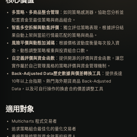
多策略、多商品整合管理
：
如同策略感測器，協助您分析並
配置資金至最佳策略與商品組合。
智能多空拆解與動能評價
：
獨立評估策略表現，根據評分結
果自動上架與當前行情最匹配的策略與商品。
風險平價與動態加減碼
：
根據價格波動度衡量每次投入資
金，動態調整策略權重與投資組合口數。
自定義評價與資金函數
：
提供開源的評價與資金函數，讓您
實作屬於自己管理風格的策略評價與資金管理機制。
Back-Adjusted Data歷史數據與價差轉換工具
：提供
長達
10年以上
台指期、熱門海外期貨商品 Back-Adjusted
Data，以及可自行操作的換倉合約價差調整工具
適用對象
Multicharts 程式交易者
追求策略組合最佳化的量化交易者
重視風險控管與資金效率的投資人