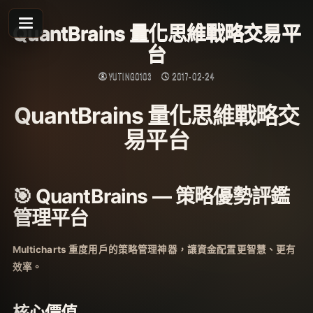
Skip
to
QuantBrains 量化思維戰略交易平
content
台
YUTING0103
2017-02-24
QuantBrains 量化思維戰略交
易平台
🎯 QuantBrains — 策略優勢評鑑
管理平台
Multicharts 重度用戶的策略管理神器，讓資金配置更智慧、更有
效率。
核心價值