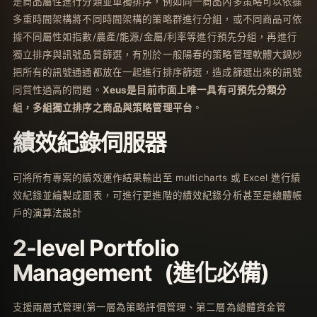
是商品屬性進行分類並單獨排序，例如同一商品內多策略可以依據
多重時間架構將不同時間架構的策略群進行分組，或不同商品可依
據不同屬性如指數/農產/能源/金屬/利率等進行預先分組，再進行
獨立排序與訊號品質篩選，有別於一般陽春的策略管理軟體大鍋炒
把所有的訊號通通都放在一起進行排序篩選，造成篩選出來的訊號
同質性過高的問題。
Xeus
是目前市面上唯一具有可預先分類分
組，多組獨立排序之商品與策略管理平台
。
績效紀錄伺服器
可將所有專案的績效運作結果輸出至 multicharts 或 Excel 進行績
效紀錄並繪製成圖表，可進行更進階的績效紀錄分析甚至是總體帳
戶的演算法設計
2-level Portfolio
Management (進化必備)
支援兩層式管理(第一層為策略評價管理、第二層為總體資金管