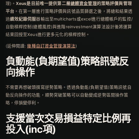
理)。
Xeus
是目前唯一提供第二層
總體資金管理
的策略評價與管理
平台
。在第一層進行策略評價與訊號品質篩選之後，將總和結果透
過
績效紀錄伺服
器輸出至multicharts或excel進行總體帳戶的監控/
自動槓桿控制(總體風控)與進階reinvestment演算法設計後將運算
結果回授至Xeus進行更多元化的槓桿控制。
(延伸閱讀:
幾種自訂資金管理演算法
)
負動能(負期望值)策略訊號反
向操作
不需要再想破頭撰寫逆勢策略。透過負動能(負期望值)策略訊號自
動反向操作的功能，順勢突破策略可以自動變成逆勢區間操作策
略，停損變停利。
支援當次交易損益特定比例再
投入(inc項)