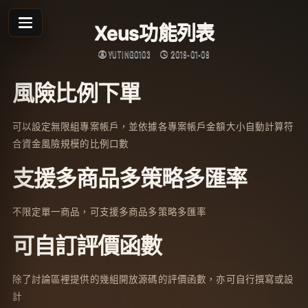
Skip
to
Xeus功能列表
content
YUTING0103
2019-01-09
風險比例下單
可以設定無限組專案帳戶，並依據各專案帳戶金額大小自動計算符
合資金風險規模的比例口數
支援多商品多策略多匯率
不限定單一商品，可支援多商品多策略多匯率
可自訂評價函數
除了討論區裡提供的幾組開放源碼的評價函數，亦可自行撰寫或設
計