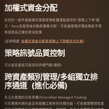
加權式資金分配
有別於一般外面陽春的策略管理軟體僅能提供的”策略上下架”模
式，Xeus支援資金的動態權重分配，可依據策略評價結果給予策
略或商品正確的資金配重
(延伸閱讀:
加權式資金分配與策略上下架模式的比較
)
策略訊號品質控制
可以設定最低可接受的評價門檻(閥值)
跨資產類別管理/多組獨立排
序通道 (進化必備)
多元化管理的交易架構(Diversified Managed Trading)
可在專案內預先設定多組獨立排序的分類分組，可依據策略特性或