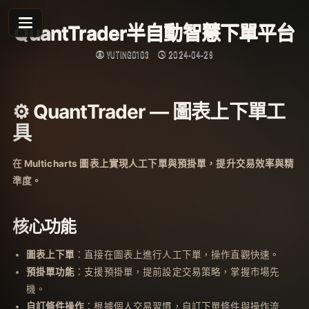
Skip
to
QuantTrader半自動智慧下單平台
content
YUTING0103
2024-04-29
⚙️ QuantTrader — 圖表上下單工
具
在 Multicharts 圖表上實現人工下單與預掛單，提升交易效率與精
準度。
核心功能
圖表上下單
：直接在圖表上進行人工下單，操作直觀快速。
預掛單功能
：支援預掛單，提前設定交易策略，掌握市場先
機。
自訂條件操作
：根據個人交易習慣，自訂下單條件與操作流