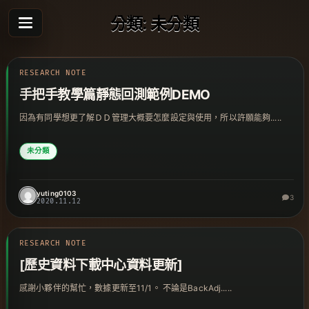
Skip
分類:
未分類
to
content
RESEARCH NOTE
手把手教學篇靜態回測範例DEMO
因為有同學想更了解ＤＤ管理大概要怎麼設定與使用，所以許願能夠.....
未分類
yuting0103
3
2020.11.12
RESEARCH NOTE
[歷史資料下載中心資料更新]
感謝小夥伴的幫忙，數據更新至11/1。 不論是BackAdj.....