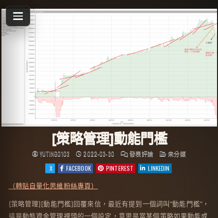
Skip
to
content
[策略管理]動能門檻
於
發
YUTING0103
2022-03-30
發表評論
未分類
[策
布
略
於
X
FACEBOOK
PINTEREST
LINKEDIN
管
理]
動
（轉貼自量化思維粉絲專頁）
能
門
檻
[策略管理][動能門檻]回覆來信，最近有提到一個詞叫”動能門檻”，
這是動態資金管理裡頭的一個設定，意思是當某個策略如果動能或